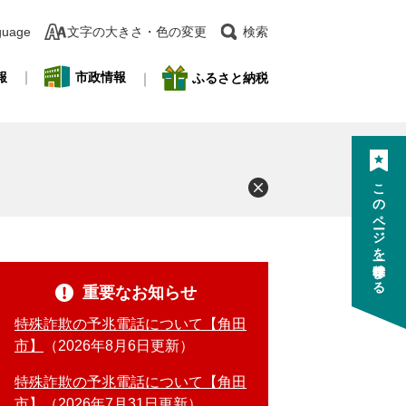
guage
文字の大きさ・色の変更
検索
報
市政情報
ふるさと納税
このページを一時保存する
重要なお知らせ
特殊詐欺の予兆電話について【角田
市】
2026年8月6日更新
特殊詐欺の予兆電話について【角田
市】
2026年7月31日更新