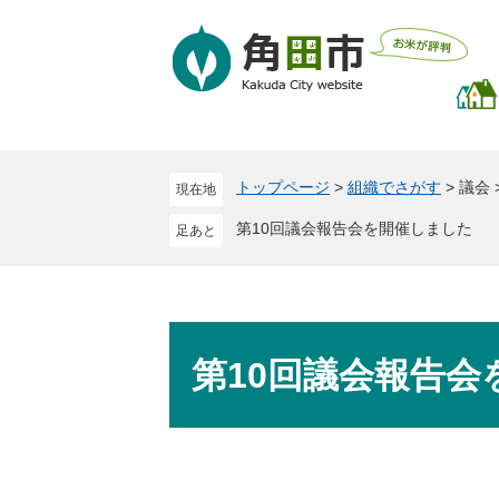
ペ
メ
ー
ニ
ジ
ュ
の
ー
先
を
頭
飛
で
ば
トップページ
>
組織でさがす
>
議会
現在地
す
し
。
て
第10回議会報告会を開催しました
本
文
へ
本
文
第10回議会報告会