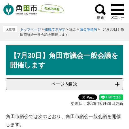
ペ
メ
ー
ニ
検
ジ
ュ
索
の
ー
現在地
トップページ
>
組織でさがす
>
議会
>
議会事務局
>
【7月30日】角
先
を
田市議会一般会議を開催します
頭
飛
で
ば
本
す
し
【7月30日】角田市議会一般会議を
文
。
て
開催します
本
文
へ
ページ内目次
更新日：2026年6月29日更新
角田市議会では次のとおり、角田市議会一般会議を開催
します。