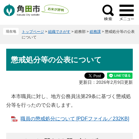
ペ
メ
ー
ニ
検
ジ
ュ
索
の
ー
現在地
トップページ
>
組織でさがす
>
総務部
>
総務課
>
懲戒処分等の公表
先
を
について
頭
飛
で
ば
本
す
し
懲戒処分等の公表について
文
。
て
本
文
更新日：2026年2月9日更新
へ
本市職員に対し、地方公務員法第29条に基づく懲戒処
分等を行ったので公表します。
職員の懲戒処分について [PDFファイル／232KB]