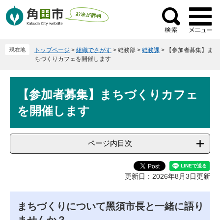
ペ
メ
ー
ニ
検
ジ
ュ
索
の
ー
現在地
トップページ
>
組織でさがす
>
総務部
>
総務課
>
【参加者募集】ま
先
を
ちづくりカフェを開催します
頭
飛
で
ば
本
す
し
【参加者募集】まちづくりカフェ
文
。
て
を開催します
本
文
へ
ページ内目次
更新日：2026年8月3日更新
まちづくりについて黑須市長と一緒に語り