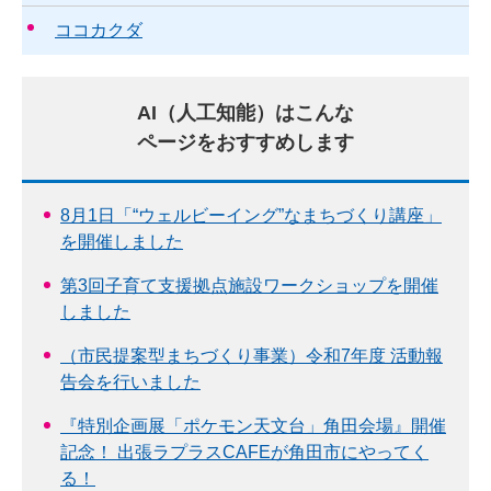
ココカクダ
AI（人工知能）はこんな
ページをおすすめします
8月1日「“ウェルビーイング”なまちづくり講座」
を開催しました
第3回子育て支援拠点施設ワークショップを開催
しました
（市民提案型まちづくり事業）令和7年度 活動報
告会を行いました
『特別企画展「ポケモン天文台」角田会場』開催
記念！ 出張ラプラスCAFEが角田市にやってく
る！