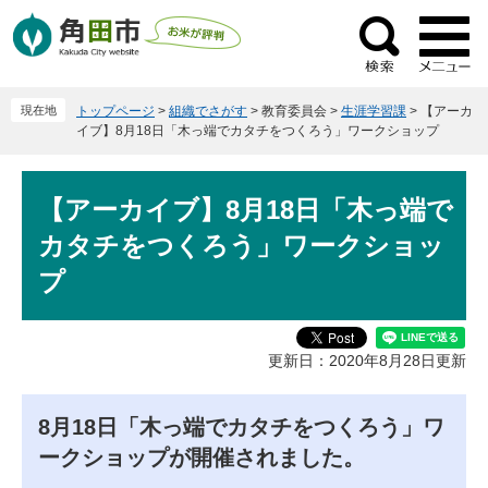
ペ
メ
ー
ニ
検
ジ
ュ
索
の
ー
現在地
トップページ
>
組織でさがす
>
教育委員会
>
生涯学習課
>
【アーカ
先
を
イブ】8月18日「木っ端でカタチをつくろう」ワークショップ
頭
飛
で
ば
本
す
し
【アーカイブ】8月18日「木っ端で
文
。
て
カタチをつくろう」ワークショッ
本
文
プ
へ
更新日：2020年8月28日更新
8月18日「木っ端でカタチをつくろう」ワ
ークショップが開催されました。