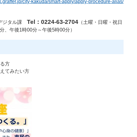
tzk.graffer.jp/city-kakuda/smart-apply/apply-procedure-alias/
Tel：0224-63-2704
画デジタル課
（土曜・日曜・祝日
0分、午後1時00分～午後5時00分）
る方
えてみたい方