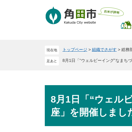
ペ
メ
ー
ニ
ジ
ュ
の
ー
先
を
頭
飛
で
ば
トップページ
>
組織でさがす
>
総務
現在地
す
し
。
て
8月1日「“ウェルビーイング”なまち
本
文
へ
本
文
8月1日「“ウェル
座」を開催しまし