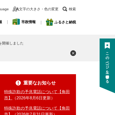
guage
文字の大きさ・色の変更
検索
報
市政情報
ふるさと納税
」を開催しました
このページを一時保存する
重要なお知らせ
特殊詐欺の予兆電話について【角田
市】
2026年8月6日更新
特殊詐欺の予兆電話について【角田
市】
2026年7月31日更新