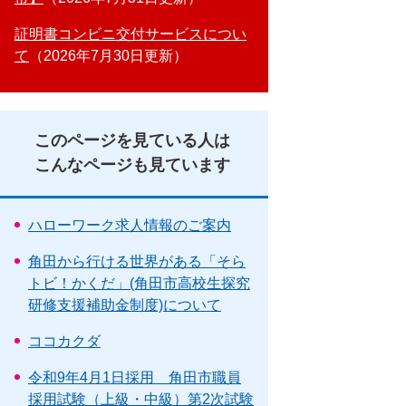
証明書コンビニ交付サービスについ
て
2026年7月30日更新
このページを見ている人は
こんなページも見ています
ハローワーク求人情報のご案内
角田から行ける世界がある「そら
トビ！かくだ」(角田市高校生探究
研修支援補助金制度)について
ココカクダ
令和9年4月1日採用 角田市職員
採用試験（上級・中級）第2次試験