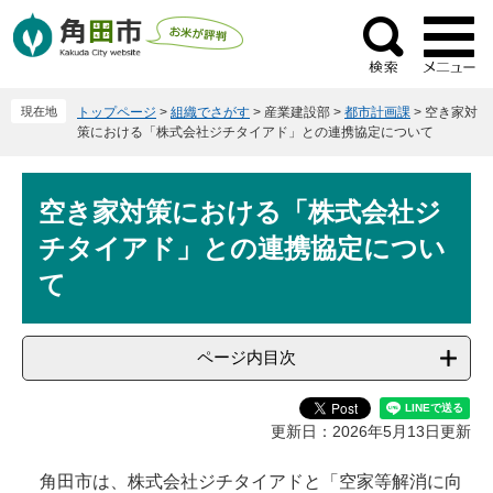
ペ
メ
ー
ニ
検
ジ
ュ
索
の
ー
現在地
トップページ
>
組織でさがす
>
産業建設部
>
都市計画課
>
空き家対
先
を
策における「株式会社ジチタイアド」との連携協定について
頭
飛
で
ば
本
す
し
空き家対策における「株式会社ジ
文
。
て
チタイアド」との連携協定につい
本
文
て
へ
ページ内目次
更新日：2026年5月13日更新
角田市は、株式会社ジチタイアドと「空家等解消に向