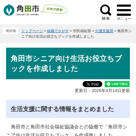
ペ
メ
ー
ニ
検
ジ
ュ
索
の
ー
現在地
トップページ
>
組織でさがす
>
市民福祉部
>
介護支援課
>
角田市シ
先
を
ニア向け生活お役立ちブックを作成しました
頭
飛
で
ば
本
す
し
角田市シニア向け生活お役立ちブ
文
。
て
ックを作成しました
本
文
へ
更新日：2026年4月14日更新
生活支援に関する情報をまとめました
角田市と角田市社会福祉協議会との協働で「角田市シ
ニア向け生活お役立ちブック」を作成致しました。