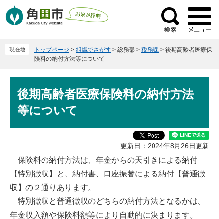
ペ
メ
ー
ニ
検
ジ
ュ
索
の
ー
現在地
トップページ
>
組織でさがす
>
総務部
>
税務課
>
後期高齢者医療保
先
を
険料の納付方法等について
頭
飛
で
ば
本
す
し
後期高齢者医療保険料の納付方法
文
。
て
等について
本
文
へ
更新日：2024年8月26日更新
保険料の納付方法は、年金からの天引きによる納付
【特別徴収】と、納付書、口座振替による納付【普通徴
収】の２通りあります。
特別徴収と普通徴収のどちらの納付方法となるかは、
年金収入額や保険料額等により自動的に決まります。