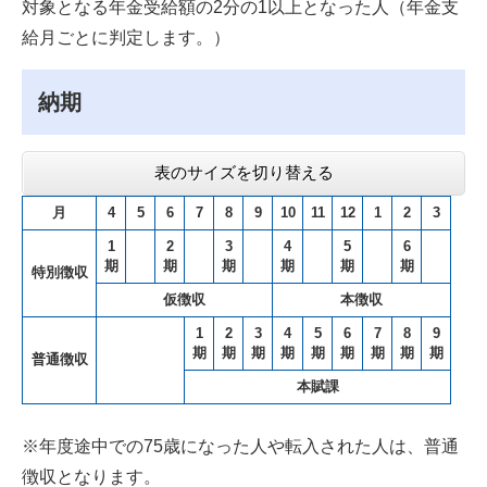
対象となる年金受給額の2分の1以上となった人（年金支
給月ごとに判定します。）
納期
表のサイズを切り替える
月
4
5
6
7
8
9
10
11
12
1
2
3
1
2
3
4
5
6
期
期
期
期
期
期
特別徴収
仮徴収
本徴収
1
2
3
4
5
6
7
8
9
期
期
期
期
期
期
期
期
期
普通徴収
本賦課
※年度途中での75歳になった人や転入された人は、普通
徴収となります。