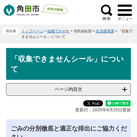
ペ
メ
ー
ニ
検
ジ
ュ
索
の
ー
現在地
トップページ
>
組織でさがす
>
市民福祉部
>
生活環境課
>
「収集で
先
を
きませんシール」について
頭
飛
で
ば
本
す
し
「収集できませんシール」につい
文
。
て
て
本
文
へ
ページ内目次
更新日：2025年8月25日更新
ごみの分別徹底と適正な排出にご協力くだ