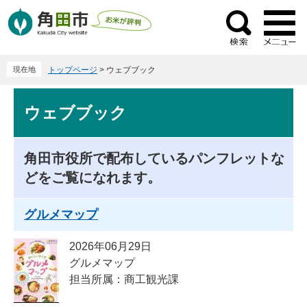
ペ
メ
ー
ニ
検
ジ
ュ
索
の
ー
現在地
トップページ
>
ウェブブック
先
を
頭
飛
本
で
ば
ウェブブック
文
す
し
。
て
本
角田市役所で配布しているパンフレットな
文
どをご覧になれます。
へ
グルメマップ
2026年06月29日
グルメマップ
担当所属：商工観光課