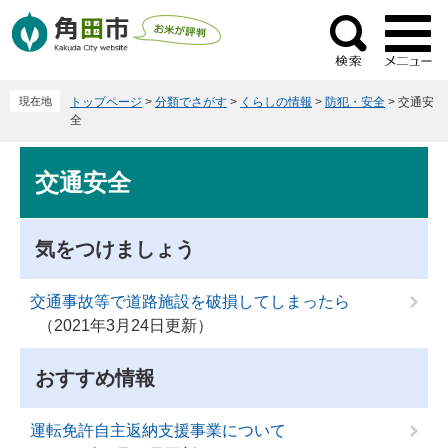
ペ
メ
ー
ニ
検
ジ
ュ
索
の
ー
現在地
トップページ
>
分類でさがす
>
くらしの情報
>
防犯・安全
>
交通安
先
を
全
頭
飛
で
ば
本
交通安全
す
し
文
。
て
本
気をつけましょう
文
へ
交通事故等で道路施設を破損してしまったら
2021年3月24日更新
おすすめ情報
運転免許自主返納支援事業について