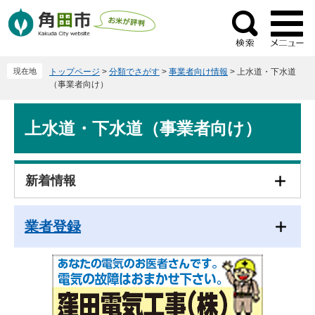
ペ
メ
ー
ニ
検
ジ
ュ
索
の
ー
現在地
トップページ
>
分類でさがす
>
事業者向け情報
>
上水道・下水道
先
を
（事業者向け）
頭
飛
で
ば
本
上水道・下水道（事業者向け）
す
し
文
。
て
本
文
新着情報
へ
業者登録