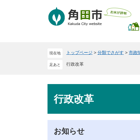
ペ
メ
ー
ニ
ジ
ュ
の
ー
先
を
頭
飛
で
ば
トップページ
>
分類でさがす
>
市政
現在地
す
し
。
て
行政改革
本
文
へ
本
文
行政改革
お知らせ