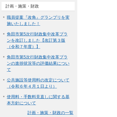
計画・施策・財政
職員提案『改角』グランプリを実
施いたしました！
角田市第5次行財政集中改革プラ
ンを改訂しました【改訂第３版
（令和７年度）】
角田市第5次行財政集中改革プラ
ンの進捗状況等の評価結果につい
て
公共施設等使用料の改定について
（令和６年４月１日より）
使用料・手数料見直しに関する基
本方針について
計画・施策・財政の一覧