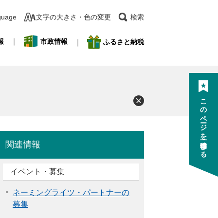
guage
文字の大きさ・色の変更
検索
報
市政情報
ふるさと納税
このページを一時保存する
関連情報
イベント・募集
ネーミングライツ・パートナーの
募集