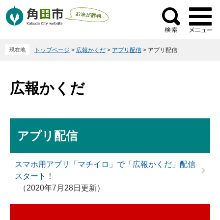
ペ
メ
ー
ニ
検
ジ
ュ
索
の
ー
現在地
トップページ
>
広報かくだ
>
アプリ配信
>
アプリ配信
先
を
頭
飛
で
ば
広報かくだ
す
し
。
て
本
文
本
アプリ配信
へ
文
スマホ用アプリ「マチイロ」で「広報かくだ」配信
スタート！
2020年7月28日更新