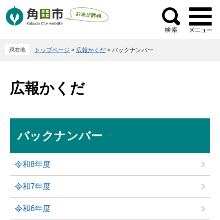
ペ
メ
ー
ニ
検
ジ
ュ
索
の
ー
現在地
トップページ
>
広報かくだ
>
バックナンバー
先
を
頭
飛
で
ば
広報かくだ
す
し
。
て
本
文
本
バックナンバー
へ
文
令和8年度
令和7年度
令和6年度