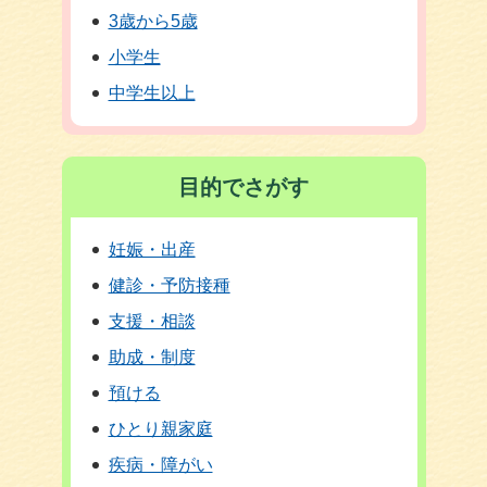
3歳から5歳
小学生
中学生以上
目的でさがす
妊娠・出産
健診・予防接種
支援・相談
助成・制度
預ける
ひとり親家庭
疾病・障がい