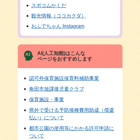
スポコムかくだ
観光情報（ココカクダ）
おふでちゃん Instagram
AI(人工知能)はこんな
ページをおすすめします
認可外保育施設保育料補助事業
角田市放課後児童クラブ
保育施設・事業
県外で受ける予防接種費用助成（償還
払い）について
都市公園の使用等にかかる許可申請に
ついて