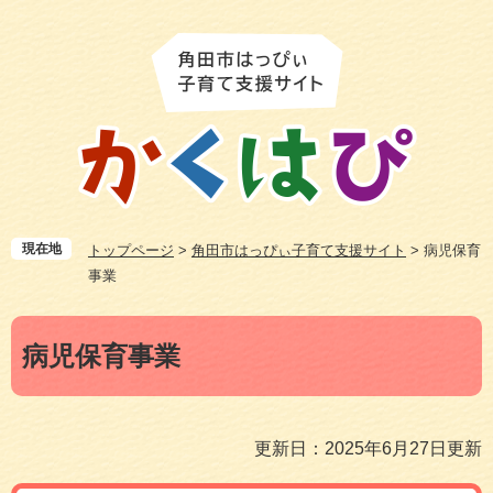
ペ
メ
ー
ニ
ジ
ュ
の
ー
先
を
頭
飛
で
ば
す
し
。
て
本
現在地
トップページ
>
角田市はっぴぃ子育て支援サイト
>
病児保育
文
事業
へ
本
病児保育事業
文
更新日：2025年6月27日更新