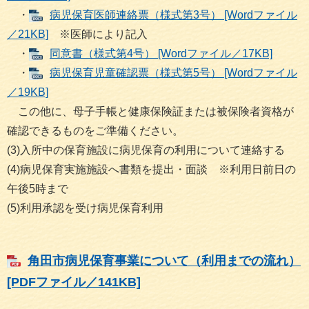
・
病児保育医師連絡票（様式第3号） [Wordファイル
／21KB]
※医師により記入
・
同意書（様式第4号） [Wordファイル／17KB]
・
病児保育児童確認票（様式第5号） [Wordファイル
／19KB]
この他に、母子手帳と健康保険証または被保険者資格が
確認できるものをご準備ください。
(3)入所中の保育施設に病児保育の利用について連絡する
(4)病児保育実施施設へ書類を提出・面談 ※利用日前日の
午後5時まで
(5)利用承認を受け病児保育利用
角田市病児保育事業について（利用までの流れ）
[PDFファイル／141KB]