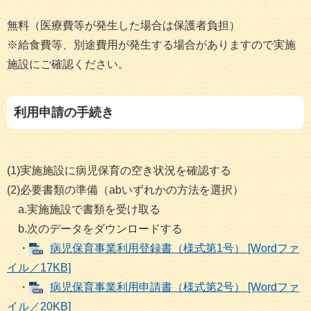
無料（医療費等が発生した場合は保護者負担）
※給食費等、別途費用が発生する場合がありますので実施
施設にご確認ください。
利用申請の手続き
(1)実施施設に病児保育の空き状況を確認する
(2)必要書類の準備（abいずれかの方法を選択）
a.実施施設で書類を受け取る
b.次のデータをダウンロードする
・
病児保育事業利用登録書（様式第1号） [Wordファ
イル／17KB]
・​
病児保育事業利用申請書（様式第2号） [Wordファ
イル／20KB]