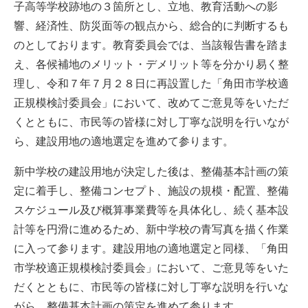
子高等学校跡地の３箇所とし、立地、教育活動への影
響、経済性、防災面等の観点から、総合的に判断するも
のとしております。教育委員会では、当該報告書を踏ま
え、各候補地のメリット・デメリット等を分かり易く整
理し、令和７年７月２８日に再設置した「角田市学校適
正規模検討委員会」において、改めてご意見等をいただ
くとともに、市民等の皆様に対し丁寧な説明を行いなが
ら、建設用地の適地選定を進めて参ります。
新中学校の建設用地が決定した後は、整備基本計画の策
定に着手し、整備コンセプト、施設の規模・配置、整備
スケジュール及び概算事業費等を具体化し、続く基本設
計等を円滑に進めるため、新中学校の青写真を描く作業
に入って参ります。建設用地の適地選定と同様、「角田
市学校適正規模検討委員会」において、ご意見等をいた
だくとともに、市民等の皆様に対し丁寧な説明を行いな
がら、整備基本計画の策定を進めて参ります。