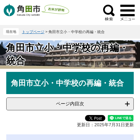
ペ
メ
ー
ニ
検
ジ
ュ
索
の
ー
現在地
トップページ
>
角田市立小・中学校の再編・統合
先
を
頭
飛
角田市立小・中学校の再編・
で
ば
す
し
統合
。
て
本
本
文
角田市立小・中学校の再編・統合
文
へ
ページ内目次
更新日：2025年7月31日更新