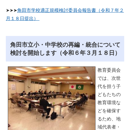
➤➤➤
角田市学校適正規模検討委員会報告書（令和７年２
月１８日提出）
角田市立小・中学校の再編・統合について
検討を開始します（令和６年３月１８日）
教育委員会
では、次世
代を担う子
どもたちの
教育環境な
どを確保す
るため、地
域代表者・