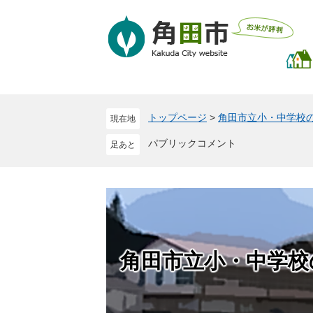
ペ
メ
ー
ニ
ジ
ュ
の
ー
先
を
頭
飛
で
ば
トップページ
>
角田市立小・中学校
現在地
す
し
。
て
パブリックコメント
本
文
へ
角田市立小・中学校