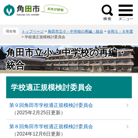
ペ
メ
ー
ニ
検
ジ
ュ
索
の
ー
現在地
トップページ
>
角田市立小・中学校の再編・統合
>
令和５・６年度
先
を
>
学校適正規模検討委員会
頭
飛
で
ば
角田市立小・中学校の再編・
す
し
。
て
統合
本
文
本
へ
学校適正規模検討委員会
文
第９回角田市学校適正規模検討委員会
2025年2月25日更新
第８回角田市学校適正規模検討委員会
2024年12月6日更新