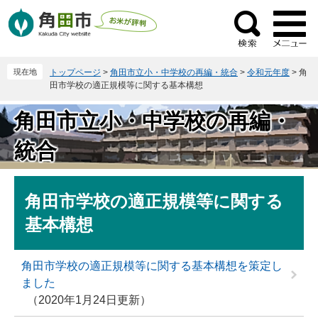
ペ
メ
ー
ニ
検
ジ
ュ
索
の
ー
現在地
トップページ
>
角田市立小・中学校の再編・統合
>
令和元年度
>
角
先
を
田市学校の適正規模等に関する基本構想
頭
飛
で
ば
角田市立小・中学校の再編・
す
し
。
て
統合
本
文
本
へ
角田市学校の適正規模等に関する
文
基本構想
角田市学校の適正規模等に関する基本構想を策定し
ました
2020年1月24日更新