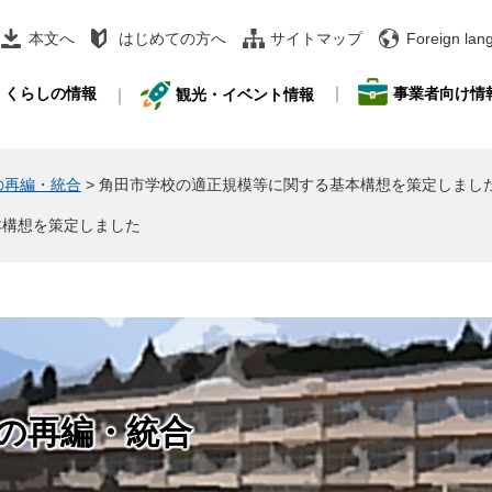
本文へ
はじめての方へ
サイトマップ
Foreign lan
事業者向け情
くらしの情報
観光・イベント情報
の再編・統合
>
角田市学校の適正規模等に関する基本構想を策定しまし
本構想を策定しました
の再編・統合