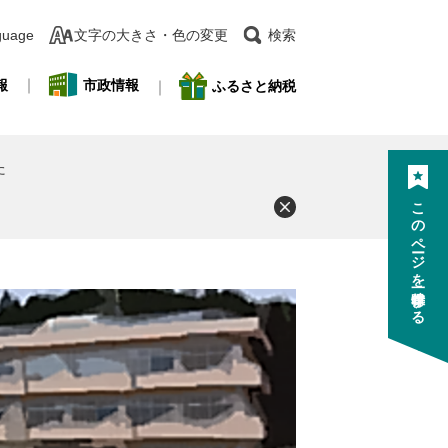
guage
文字の大きさ・色の変更
検索
報
市政情報
ふるさと納税
た
このページを一時保存する