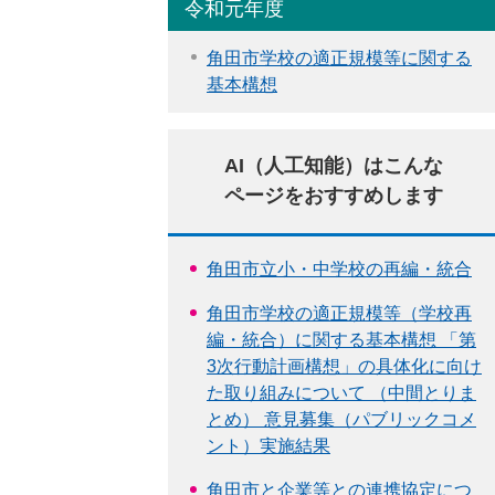
令和元年度
角田市学校の適正規模等に関する
基本構想
AI（人工知能）はこんな
ページをおすすめします
角田市立小・中学校の再編・統合
角田市学校の適正規模等（学校再
編・統合）に関する基本構想 「第
3次行動計画構想」の具体化に向け
た取り組みについて （中間とりま
とめ） 意見募集（パブリックコメ
ント）実施結果
角田市と企業等との連携協定につ