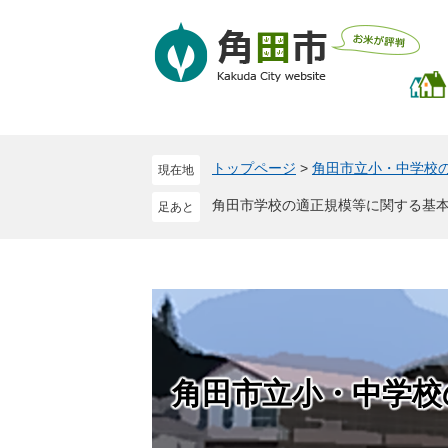
ペ
メ
ー
ニ
ジ
ュ
の
ー
先
を
頭
飛
で
ば
トップページ
>
角田市立小・中学校
現在地
す
し
。
て
角田市学校の適正規模等に関する基
本
文
へ
角田市立小・中学校