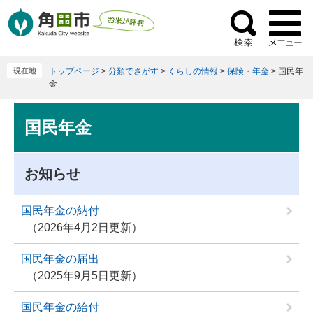
ペ
メ
ー
ニ
検
ジ
ュ
索
の
ー
現在地
トップページ
>
分類でさがす
>
くらしの情報
>
保険・年金
>
国民年
先
を
金
頭
飛
で
ば
本
国民年金
す
し
文
。
て
本
お知らせ
文
へ
国民年金の納付
2026年4月2日更新
国民年金の届出
2025年9月5日更新
国民年金の給付