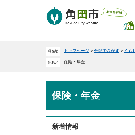
ペ
メ
ー
ニ
ジ
ュ
の
ー
先
を
頭
飛
で
ば
トップページ
>
分類でさがす
>
くら
現在地
す
し
。
て
保険・年金
本
文
へ
本
文
保険・年金
新着情報