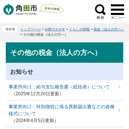
ペ
メ
ー
ニ
検
ジ
ュ
索
の
ー
現在地
トップページ
>
分類でさがす
>
くらしの情報
>
税金（法人の方へ）
先
を
>
その他の税金（法人の方へ）
頭
飛
で
ば
本
その他の税金（法人の方へ）
す
し
文
。
て
本
お知らせ
文
へ
事業所向け：給与支払報告書（総括表）について
2025年12月20日更新
事業所向け：特別徴収に係る異動届出書などの各種
様式について
2024年4月5日更新