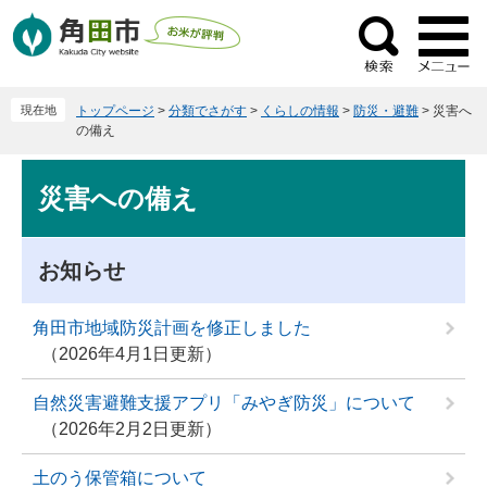
ペ
メ
ー
ニ
検
ジ
ュ
索
の
ー
現在地
トップページ
>
分類でさがす
>
くらしの情報
>
防災・避難
>
災害へ
先
を
の備え
頭
飛
で
ば
本
災害への備え
す
し
文
。
て
本
お知らせ
文
へ
角田市地域防災計画を修正しました
2026年4月1日更新
自然災害避難支援アプリ「みやぎ防災」について
2026年2月2日更新
土のう保管箱について