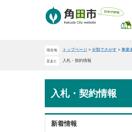
ペ
メ
ー
ニ
ジ
ュ
の
ー
先
を
頭
飛
で
ば
トップページ
>
分類でさがす
>
事業
現在地
す
し
。
て
入札・契約情報
本
文
へ
本
文
入札・契約情報
新着情報