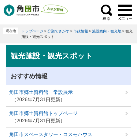
ペ
メ
ー
ニ
検
ジ
ュ
索
の
ー
現在地
トップページ
>
分類でさがす
>
市政情報
>
施設案内・観光地
>
観光
先
を
施設・観光スポット
頭
飛
で
ば
本
観光施設・観光スポット
す
し
文
。
て
本
おすすめ情報
文
へ
角田市郷土資料館 常設展示
2026年7月31日更新
角田市郷土資料館トップページ
2026年7月31日更新
角田市スペースタワー・コスモハウス