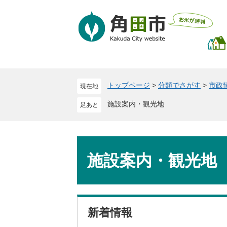
ペ
メ
ー
ニ
ジ
ュ
の
ー
先
を
頭
飛
で
ば
トップページ
>
分類でさがす
>
市政
現在地
す
し
。
て
施設案内・観光地
本
文
へ
本
文
施設案内・観光地
新着情報