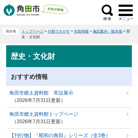
ペ
メ
ー
ニ
検
ジ
ュ
索
の
ー
現在地
トップページ
>
分類でさがす
>
市政情報
>
施設案内・観光地
>
歴
先
を
史・文化財
頭
飛
で
ば
本
歴史・文化財
す
し
文
。
て
本
おすすめ情報
文
へ
角田市郷土資料館 常設展示
2026年7月31日更新
角田市郷土資料館トップページ
2026年7月31日更新
【刊行物】『昭和の角田』シリーズ（全3巻）