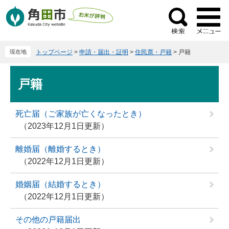
ペ
メ
ー
ニ
検
ジ
ュ
索
の
ー
現在地
トップページ
>
申請・届出・証明
>
住民票・戸籍
>
戸籍
先
を
頭
飛
本
で
ば
戸籍
文
す
し
。
て
死亡届（ご家族が亡くなったとき）
本
2023年12月1日更新
文
へ
離婚届（離婚するとき）
2022年12月1日更新
婚姻届（結婚するとき）
2022年12月1日更新
その他の戸籍届出