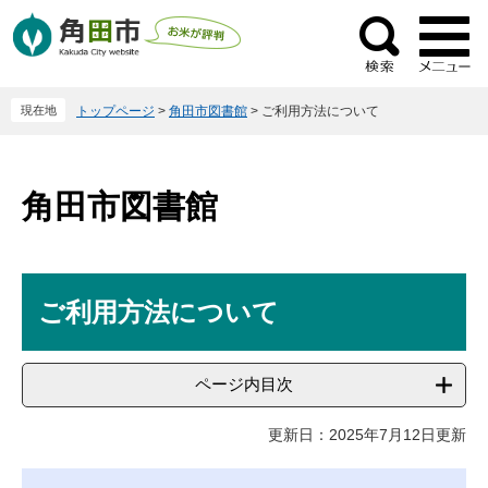
ペ
メ
ー
ニ
検
ジ
ュ
索
の
ー
現在地
トップページ
>
角田市図書館
>
ご利用方法について
先
を
頭
飛
で
ば
す
し
角田市図書館
。
て
本
文
本
へ
ご利用方法について
文
ページ内目次
更新日：2025年7月12日更新