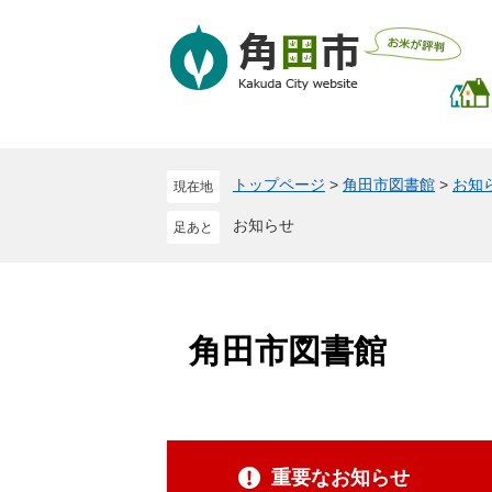
ペ
メ
ー
ニ
ジ
ュ
の
ー
先
を
頭
飛
で
ば
トップページ
>
角田市図書館
>
お知
現在地
す
し
。
て
お知らせ
本
文
へ
角田市図書館
重要なお知らせ