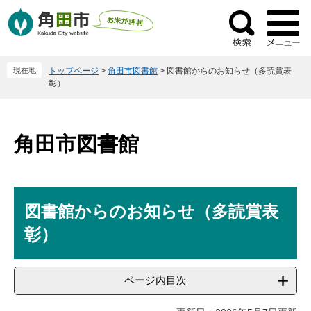
ペ
メ
ー
ニ
検
ジ
ュ
索
の
ー
現在地
トップページ
>
角田市図書館
>
図書館からのお知らせ（多読賞表
先
を
彰）
頭
飛
で
ば
す
し
角田市図書館
。
て
本
文
へ
本
図書館からのお知らせ（多読賞表
文
彰）
ページ内目次