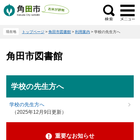
ペ
メ
ー
ニ
検
ジ
ュ
索
の
ー
現在地
トップページ
>
角田市図書館
>
利用案内
>
学校の先生方へ
先
を
頭
飛
で
ば
角田市図書館
す
し
。
て
本
文
本
学校の先生方へ
へ
文
学校の先生方へ
2025年12月9日更新
重要なお知らせ