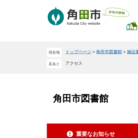
ペ
メ
ー
ニ
ジ
ュ
の
ー
先
を
頭
飛
で
ば
トップページ
>
角田市図書館
>
施設
現在地
す
し
。
て
アクセス
本
文
へ
角田市図書館
重要なお知らせ