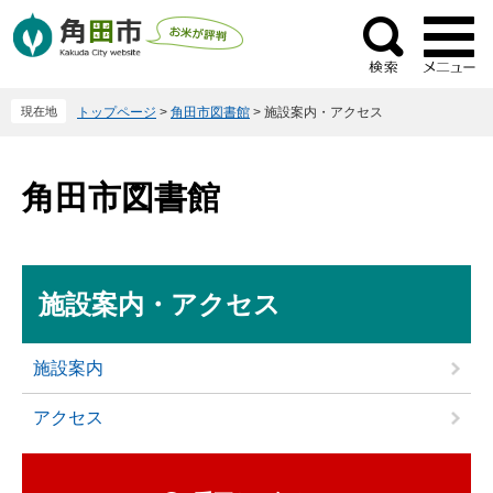
ペ
メ
ー
ニ
検
ジ
ュ
索
の
ー
現在地
トップページ
>
角田市図書館
>
施設案内・アクセス
先
を
頭
飛
で
ば
角田市図書館
す
し
。
て
本
文
本
施設案内・アクセス
へ
文
施設案内
アクセス