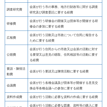
会派が行う市の事務、地方行財政等に関する調査
調査研究費
研究及び調査委託に要する経費
会派が行う研修会の開催又は団体等が開催する研
研修費
修会の参加に要する経費
会派が行う活動又は市政について住民に報告する
広報費
ために要する経費
会派が行う住民からの市政又は会派の活動に対す
公聴費
る要望又は意見の聴取、住民相談等の活動に要す
る経費
要請・陳情活
会派が行う要請又は陳情活動に要する経費
動費
会派が行う各種会議及び団体等が開催する意見交
会議費
換会等各種会議への参加に要する経費
資料作成費
会派が行う活動に必要な資料の作成に要する経費
会派が行う活動に必要な図書、資料等の購入に要