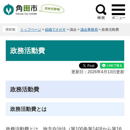
ペ
メ
ー
ニ
検
ジ
ュ
索
の
ー
現在地
トップページ
>
組織でさがす
>
議会
>
議会事務局
>
政務活動費
先
を
頭
飛
本
で
ば
政務活動費
文
す
し
。
て
本
更新日：2026年4月13日更新
文
へ
政務活動費
政務活動費とは
政務活動費とは、地方自治法（第100条第14項から第16