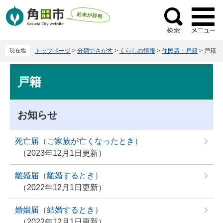
ペ
メ
ー
ニ
検
ジ
ュ
索
の
ー
現在地
トップページ
>
分類でさがす
>
くらしの情報
>
住民票・戸籍
>
戸籍
先
を
頭
飛
本
で
ば
戸籍
文
す
し
。
て
本
お知らせ
文
へ
死亡届（ご家族が亡くなったとき）
2023年12月1日更新
離婚届（離婚するとき）
2022年12月1日更新
婚姻届（結婚するとき）
2022年12月1日更新