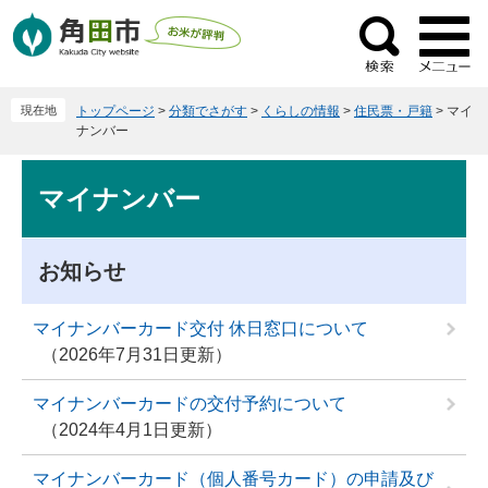
ペ
メ
ー
ニ
検
ジ
ュ
索
の
ー
現在地
トップページ
>
分類でさがす
>
くらしの情報
>
住民票・戸籍
>
マイ
先
を
ナンバー
頭
飛
で
ば
本
マイナンバー
す
し
文
。
て
本
お知らせ
文
へ
マイナンバーカード交付 休日窓口について
2026年7月31日更新
マイナンバーカードの交付予約について
2024年4月1日更新
マイナンバーカード（個人番号カード）の申請及び