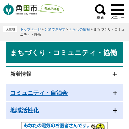
ペ
メ
ー
ニ
検
ジ
ュ
索
の
ー
現在地
トップページ
>
分類でさがす
>
くらしの情報
>
まちづくり・コミュ
先
を
ニティ・協働
頭
飛
で
ば
本
まちづくり・コミュニティ・協働
す
し
文
。
て
本
文
新着情報
へ
コミュニティ・自治会
地域活性化