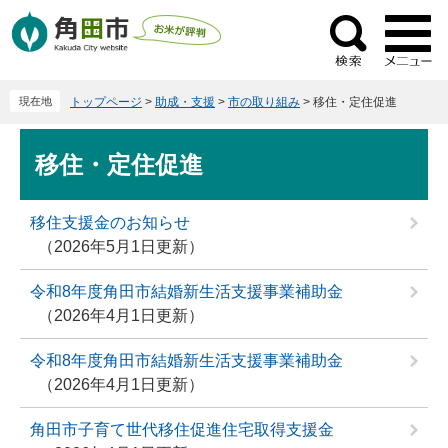
ペ
メ
ー
ニ
検
ジ
ュ
索
の
ー
現在地
トップページ
>
助成・支援
>
市の取り組み
>
移住・定住促進
先
を
頭
飛
本
で
ば
移住・定住促進
文
す
し
。
て
移住支援金のお知らせ
本
2026年5月1日更新
文
へ
令和8年度角田市結婚新生活支援事業補助金
2026年4月1日更新
令和8年度角田市結婚新生活支援事業補助金
2026年4月1日更新
角田市子育て世代移住促進住宅取得支援金