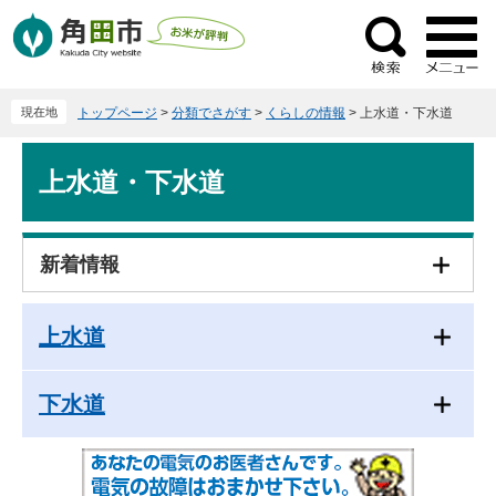
ペ
メ
ー
ニ
検
ジ
ュ
索
の
ー
現在地
トップページ
>
分類でさがす
>
くらしの情報
>
上水道・下水道
先
を
頭
飛
本
で
ば
上水道・下水道
文
す
し
。
て
本
新着情報
文
へ
上水道
下水道