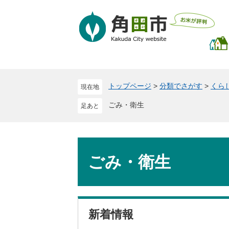
ペ
メ
ー
ニ
ジ
ュ
の
ー
先
を
頭
飛
で
ば
トップページ
>
分類でさがす
>
くら
現在地
す
し
。
て
ごみ・衛生
本
文
へ
本
文
ごみ・衛生
新着情報