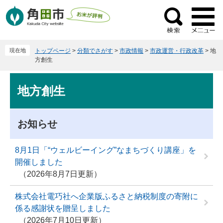
ペ
メ
ー
ニ
検
ジ
ュ
索
の
ー
現在地
トップページ
>
分類でさがす
>
市政情報
>
市政運営・行政改革
>
地
先
を
方創生
頭
飛
で
ば
本
地方創生
す
し
文
。
て
本
お知らせ
文
へ
8月1日「“ウェルビーイング”なまちづくり講座」を
開催しました
2026年8月7日更新
株式会社電巧社へ企業版ふるさと納税制度の寄附に
係る感謝状を贈呈しました
2026年7月10日更新