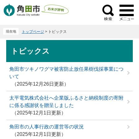
ペ
メ
ー
ニ
検
ジ
ュ
索
の
ー
現在地
トップページ
>
トピックス
先
を
頭
飛
本
で
ば
トピックス
文
す
し
。
て
角田市ツキノワグマ被害防止放任果樹伐採事業につ
本
いて
文
2025年12月26日更新
へ
太平電気株式会社へ企業版ふるさと納税制度の寄附
に係る感謝状を贈呈しました
2025年12月1日更新
角田市の人事行政の運営等の状況
2025年12月1日更新