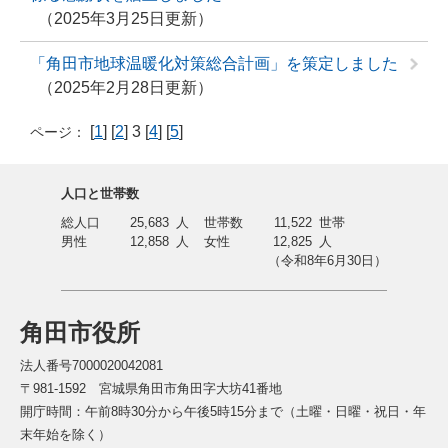
2025年3月25日更新
「角田市地球温暖化対策総合計画」を策定しました
2025年2月28日更新
[
1
] [
2
] 3 [
4
] [
5
]
ページ：
人口と世帯数
総人口
25,683
人
世帯数
11,522
世帯
男性
12,858
人
女性
12,825
人
（令和8年6月30日）
角田市役所
法人番号7000020042081
〒981-1592 宮城県角田市角田字大坊41番地
開庁時間：午前8時30分から午後5時15分まで（土曜・日曜・祝日・年
末年始を除く）