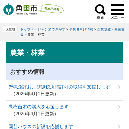
ペ
メ
ー
ニ
検
ジ
ュ
索
の
ー
現在地
トップページ
>
分類でさがす
>
事業者向け情報
>
企業誘致・産業支
先
を
援
>
農業・林業
頭
飛
で
ば
本
農業・林業
す
し
文
。
て
本
おすすめ情報
文
へ
狩猟免許および猟銃所持許可の取得を支援します
2026年4月1日更新
果樹苗木の購入を応援します
2026年4月1日更新
園芸ハウスの新設を応援します