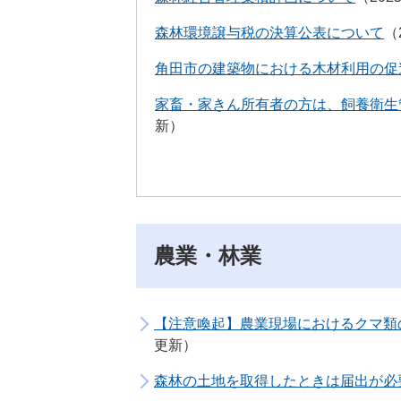
森林環境譲与税の決算公表について
角田市の建築物における木材利用の促
家畜・家きん所有者の方は、飼養衛生
新
農業・林業
【注意喚起】農業現場におけるクマ類
更新
森林の土地を取得したときは届出が必