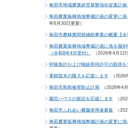
角田市地域農業経営基盤強化促進計画
角田農業振興地域整備計画の変更に係
年6月30日更新
角田市農林業関係補助事業の概要【令
角田農業振興地域整備計画に係る個別
（令和8年4月受付）
2026年4月1
狩猟免許および猟銃所持許可の取得を
果樹苗木の購入を応援します
202
角田市鳥獣被害防止計画
2026年4
園芸ハウスの新設を応援します
20
角田市ふれあい農園使用者募集
20
角田農業振興地域整備計画の変更に係