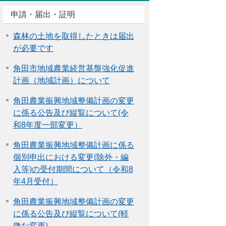
申請・届出・証明
森林の土地を取得したときは届出
が必要です
角田市地域農業経営基盤強化促進
計画（地域計画）について
角田農業振興地域整備計画の変更
に係る公告及び縦覧について(令
和8年度一部変更）
角田農業振興地域整備計画に係る
個別申出における変更(除外・編
入等)の受付期間について（令和8
年4月受付）
角田農業振興地域整備計画の変更
に係る公告及び縦覧について(軽
微な変更)